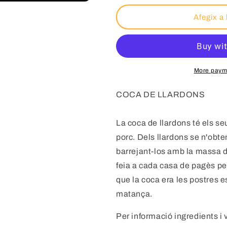
Afegix a 
More paym
COCA DE LLARDONS
La coca de llardons té els s
porc. Dels llardons se n'obt
barrejant-los amb la massa d
feia a cada casa de pagès pe
que la coca era les postres e
matança.
Per informació ingredients i 