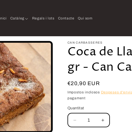
Inici
Catàleg
Regals i lots
Contacte
Qui som
CAN CARBASSERES
Coca de Ll
gr - Can C
€20,90 EUR
Impostos inclosos
Despeses d'envi
pagament
Quantitat
Reduir
Augmentar