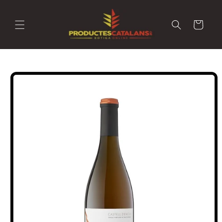
Ir
directamente
al contenido
Carrito
Ir
directamente
a la
información
del producto