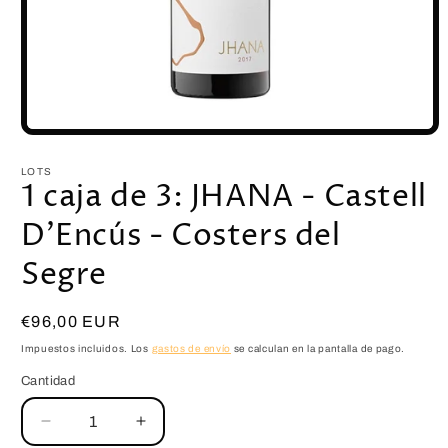
LOTS
1 caja de 3: JHANA - Castell
D'Encús - Costers del
Segre
Precio
€96,00 EUR
habitual
Impuestos incluidos. Los
gastos de envío
se calculan en la pantalla de pago.
Cantidad
Reducir
Aumentar