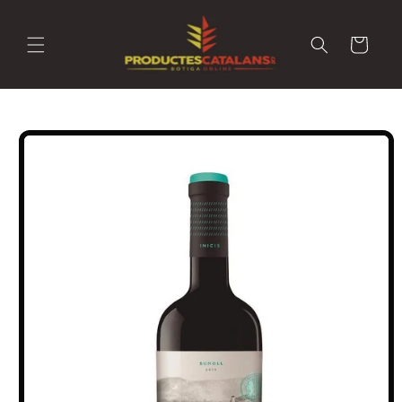
Ir
directamente
al contenido
Carrito
Ir
directamente
a la
información
del producto