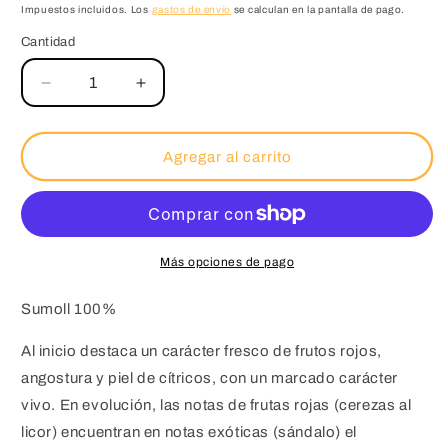
habitual
Impuestos incluidos. Los
gastos de envío
se calculan en la pantalla de pago.
Cantidad
Reducir
Aumentar
cantidad
cantidad
para
para
Caja
Caja
Agregar al carrito
de
de
6
6
botellas
botellas
Inicis
Inicis
-
-
Más opciones de pago
Tinto
Tinto
-
-
Sumoll 100%
Fermí
Fermí
Bohigas
Bohigas
Al inicio destaca un carácter fresco de frutos rojos,
angostura y piel de cítricos, con un marcado carácter
vivo. En evolución, las notas de frutas rojas (cerezas al
licor) encuentran en notas exóticas (sándalo) el