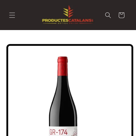
Ir
directamente
al contenido
Carrito
Ir
directamente
a la
información
del producto