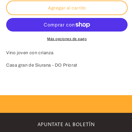
para
para
Caja
Caja
Agregar al carrito
de
de
3
3
-
-
GR
GR
174
174
Más opciones de pago
-
-
CASA
CASA
Vino joven con crianza
GRAN
GRAN
DEL
DEL
Casa gran de Siurana - DO Priorat
SIURANA
SIURANA
-
-
DO
DO
Priorat
Priorat
-
-
Tinto
Tinto
APUNTATE AL BOLETÏN