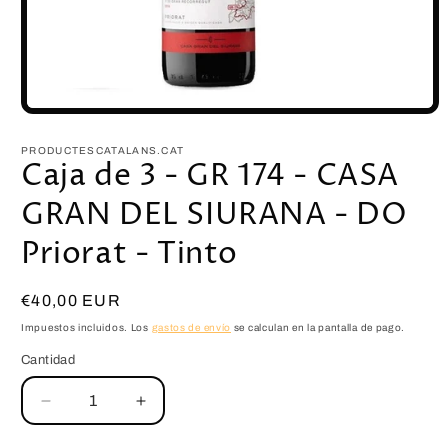
PRODUCTESCATALANS.CAT
Caja de 3 - GR 174 - CASA
GRAN DEL SIURANA - DO
Priorat - Tinto
Precio
€40,00 EUR
habitual
Impuestos incluidos. Los
gastos de envío
se calculan en la pantalla de pago.
Cantidad
Reducir
Aumentar
cantidad
cantidad